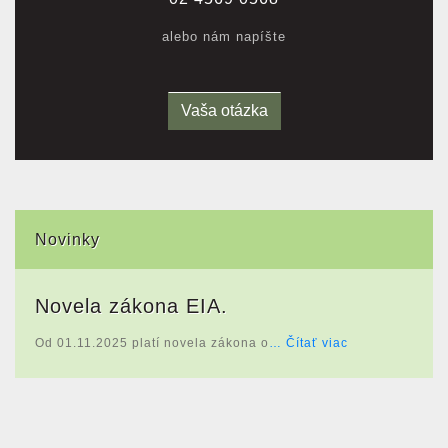
alebo nám napíšte
Vaša otázka
Novinky
Novela zákona EIA.
Od 01.11.2025 platí novela zákona o
… Čítať viac