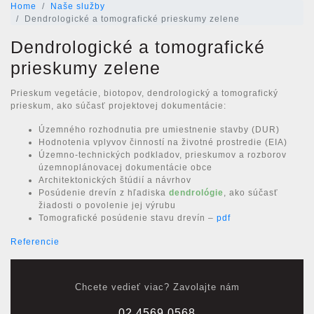
Home
Naše služby
Dendrologické a tomografické prieskumy zelene
Dendrologické a tomografické
prieskumy zelene
Prieskum vegetácie, biotopov, dendrologický a tomografický
prieskum, ako súčasť projektovej dokumentácie:
Územného rozhodnutia pre umiestnenie stavby (DUR)
Hodnotenia vplyvov činností na životné prostredie (EIA)
Územno-technických podkladov, prieskumov a rozborov
územnoplánovacej dokumentácie obce
Architektonických štúdií a návrhov
Posúdenie drevín z hľadiska
dendrológie
, ako súčasť
žiadosti o povolenie jej výrubu
Tomografické posúdenie stavu drevín –
pdf
Referencie
Chcete vedieť viac? Zavolajte nám
02 4569 0568